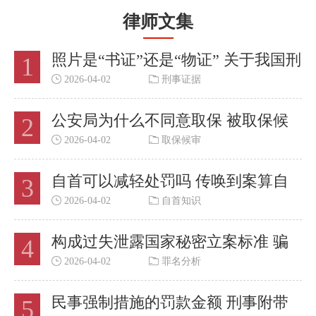
律师文集
照片是“书证”还是“物证” 关于我国刑
1
事证据收集规则的思考
2026-04-02
刑事证据
公安局为什么不同意取保 被取保候
2
审了就一定要判刑吗
2026-04-02
取保候审
自首可以减轻处罚吗 传唤到案算自
3
首吗
2026-04-02
自首知识
构成过失泄露国家秘密立案标准 骗
4
取贷款罪与相似罪名的区分
2026-04-02
罪名分析
民事强制措施的罚款金额 刑事附带
5